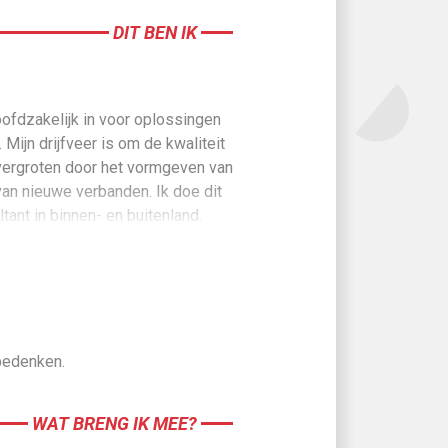
DIT BEN IK
oofdzakelijk in voor oplossingen
ijn drijfveer is om de kwaliteit
vergroten door het vormgeven van
van nieuwe verbanden. Ik doe dit
ant in binnen- en buitenland.
g van jongeren en maak daarin de
bedenken.
WAT BRENG IK MEE?