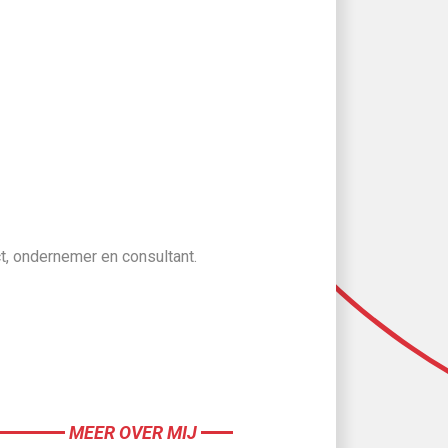
ge Talentcard
len
 direct toegang
ct, ondernemer en consultant.
chternaam
*
MEER OVER MIJ
rd van minimaal 8 karakters