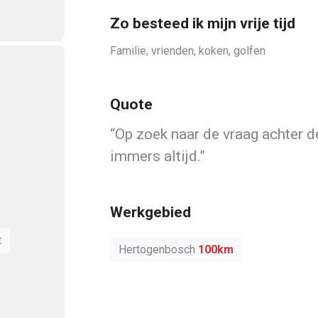
bestaande uit tenm
cijfer.
Zo besteed ik mijn vrije tijd
Aanmelden als werkgever
Familie, vrienden, koken, golfen
Ik ga akkoord met de
algemene voo
Quote
privacy statement
Op zoek naar de vraag achter de
immers altijd.
er
nday
een transparante
Aanmelden
Naar de homepage
Werkgebied
. Doe jij mee?
t
Hertogenbosch
100km