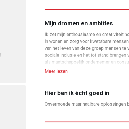
Mijn dromen en ambities
Ik zet mijn enthousiasme en creativiteit h
in wonen en zorg voor kwetsbare mensen. M
van het leven van deze groep mensen te 
sociale inclusie en het tot stand brengen 
als maatschappelijk ondernemer en consult
Daarnaast zet ik mij in voor de ontplooiin
Meer lezen
verbinding tussen generaties.
Hier ben ik écht goed in
Onvermoede maar haalbare oplossingen 