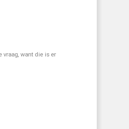
inste één letter en één
rwaarden
en het
 vraag, want die is er