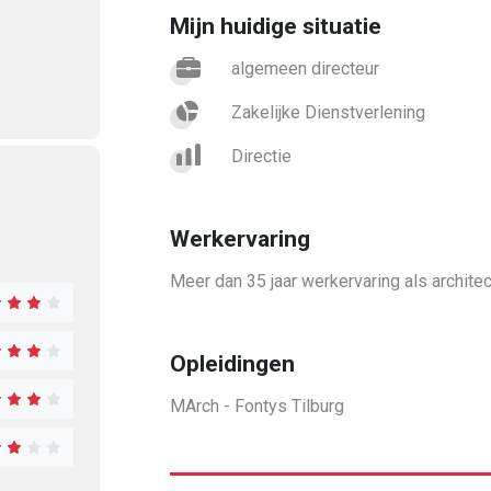
Mijn huidige situatie
Functie(s):
algemeen directeur
Sector(en):
Zakelijke Dienstverlening
 impuls
Bekijk de volledi
Carrièreniveau:
Directie
van
Frank van Dil
en in
l
Meld je
gratis
aan en krijg ook
Werkervaring
tot
14.832
andere Talentcards.
Meer dan 35 jaar werkervaring als archite
Voornaam
*
Tussenvoegsel
A
Opleidingen
E-mailadres
*
MArch - Fontys Tilburg
Wachtwoord
*
Kies een wachtwoo