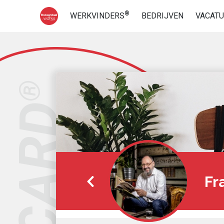
®
WERKVINDERS
BEDRIJVEN
VACAT
®
Fr
Overzicht profielen