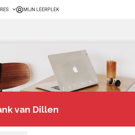
URES
MIJN LEERPLEK
Voor mij
Alle onderwerpen
Populair
Favoriet
Gestart
Afgerond
Certificaten
ank van Dillen