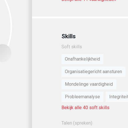
Skills
Soft skills
,
Onafhankelijkheid
Raymond Diem
Organisatiegericht aansturen
Directeur At Mo
Samen bouwen we aan 
Mondelinge vaardigheid
en eerlijke arbeidsmarkt
Probleemanalyse
Integritei
Bekijk alle 40 soft skills
Talen (spreken)