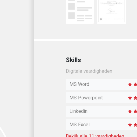
De carrière
voor iedere
Roosendaa
Skills
Digitale vaardigheden
,
MS Word
MS Powerpoint
Linkedin
MS Excel
Bekijk alle 11 vaardigheden