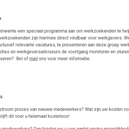
n
emeente een speciaal programma aan om werkzoekenden te hel
werkzoekenden zijn hiermee direct vindbaar voor werkgevers. 
inclusief relevante vacatures, te presenteren aan deze groep we
es en werkgeversadviseurs de voortgang monitoren en sturen. 
iseren? Bel of
mail
ons voor meer informatie.
rs
 instroom proces van nieuwe medewerkers? Wat zijn uw kosten vo
jft dit voor u helemaal kosteloos!
e medewerkers? Dan bieden we u een aantal unieke mogelijkhed