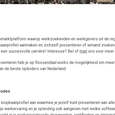
smarktplatform waarop werkzoekenden en werkgevers uit de regi
baanprofiel aanmaken en zichzelf presenteren of iemand zoeken
 een succesvolle carrière! Interesse? Bel of
mail
ons voor meer 
resenteren heb je op Roosendaal.works de mogelijkheid om meer 
van de beste opleiders van Nederland.
enden
oopbaanprofiel aan waarmee je jezelf kunt presenteren aan alle w
, je werkervaring en je opleiding ook aangeven met welke softwar
rkt al je werkgerelateerde documenten, certificaten en diploma