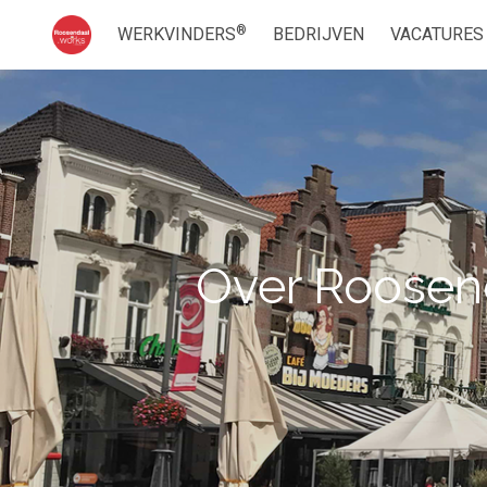
®
WERKVINDERS
BEDRIJVEN
VACATURES
Over Roosen