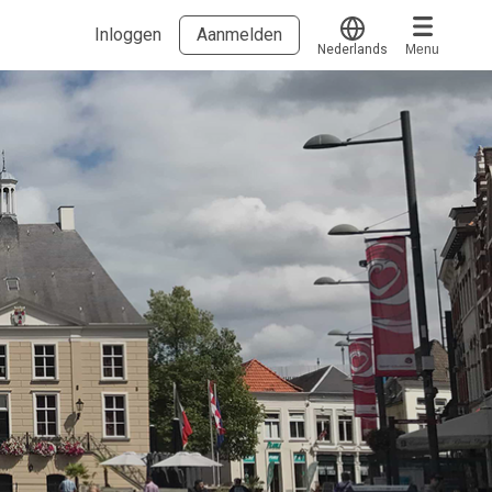
Inloggen
Aanmelden
Nederlands
Menu
Translate
Voucher verzilveren
Account en hulp
Meer
Start met leren
klantenservice@hobp.nl
Blogs
Inloggen
Erkend NRTO lid
Over Roosendaal.works
Veelgestelde vragen
Voorwaarden & privacy